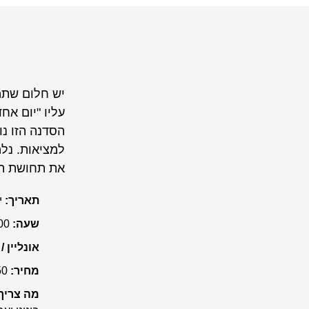
יש חלום שתמ
עליו "יום אח
הסדנה הזו נ
למציאות. נלמ
את תחושת המ
תאריך:
י
שעה:
18:00-21:00
אונליין /
מחיר:
150
מה צריך